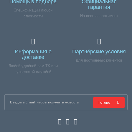
Помощь в подборе
Официальная
гарантия
Спецификации любой
На весь ассортимент
сложности
Информация о
Партнёрские условия
доставке
Для постоянных клиентов
Любой удобной вам ТК или
курьерской службой
Готово