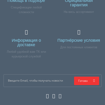
Помощь в подборе
Официальная
гарантия
Спецификации любой
На весь ассортимент
сложности
Информация о
Партнёрские условия
доставке
Для постоянных клиентов
Любой удобной вам ТК или
курьерской службой
Готово