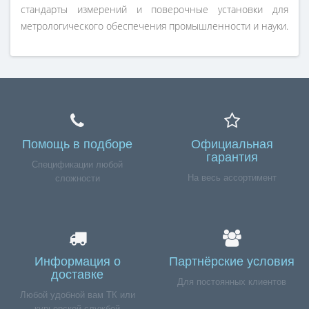
стандарты измерений и поверочные установки для
метрологического обеспечения промышленности и науки.
Помощь в подборе
Официальная
гарантия
Спецификации любой
На весь ассортимент
сложности
Информация о
Партнёрские условия
доставке
Для постоянных клиентов
Любой удобной вам ТК или
курьерской службой