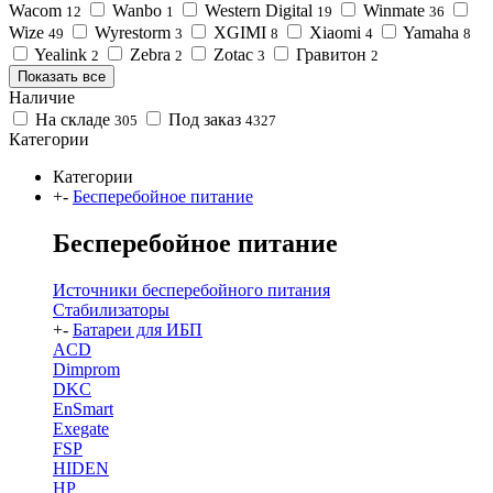
Wacom
Wanbo
Western Digital
Winmate
12
1
19
36
Wize
Wyrestorm
XGIMI
Xiaomi
Yamaha
49
3
8
4
8
Yealink
Zebra
Zotac
Гравитон
2
2
3
2
Показать все
Наличие
На складе
Под заказ
305
4327
Категории
Категории
+
-
Бесперебойное питание
Бесперебойное питание
Источники бесперебойного питания
Стабилизаторы
+
-
Батареи для ИБП
ACD
Dimprom
DKC
EnSmart
Exegate
FSP
HIDEN
HP