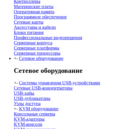
Контроллеры
Материнские платы
Оперативная память
Программное обеспечение
Сетевые карты
Аксессуары и кабели
Блоки питания
Профессиональные видеорешения
Серверные корпуса
Серверные платформы
Серверные процессоры
+
-
Сетевое оборудование
Сетевое оборудование
+
-
Системы управления USB-устройствами
Сетевые USB-концентраторы
USB-хабы
USB-дубликаторы
Узлы доступа
+
-
KVM оборудование
Консольные серверы
KVM-адаптеры
KVM-консоли