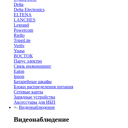
Delta
Delta Electronics
ELTENA
LANCHES
Legrand
Powercom
Riello
TrippLite
Vertiv
Yuasa
ВОСТОК
Парус электро
Связь инжиниринг
Eaton
Ippon
Батарейные шкафы
Блоки распределения питания
Сетевые карты
Зарядные устройства
Аксессуары для ИБП
+
-
Видеонаблюдение
Видеонаблюдение