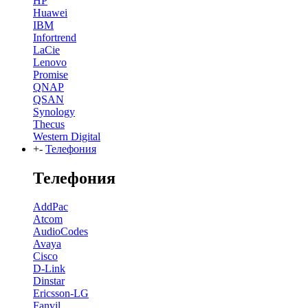
HP
Huawei
IBM
Infortrend
LaCie
Lenovo
Promise
QNAP
QSAN
Synology
Thecus
Western Digital
+
-
Телефония
Телефония
AddPac
Atcom
AudioCodes
Avaya
Cisco
D-Link
Dinstar
Ericsson-LG
Fanvil