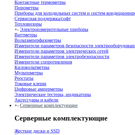
Контактные термометры
Пирометры
Приборы для холодильных систем и систем кондиционир
Сервисная поддержка/софт
Тепловизоры
+
-
Электроизмерительные приборы
Ваттметры
Вольтамперфазометры
Измерители параметров безопасности электрооборудован
Измерители параметров электрических сетей
Измерители параметров электробезопасности
Измерители сопротивления
Киловольтметры
Мультиметры
Реостаты
Токовые клещи
Цифровые амперметры
Электрические тестеры, индикаторы
Аксессуары и кабели
+
-
Серверные комплектующие
Серверные комплектующие
Жесткие диски и SSD