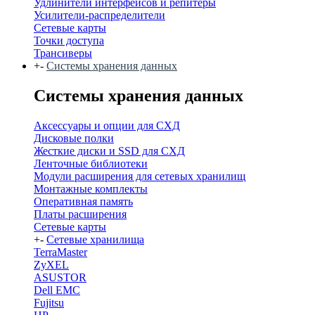
Удлинители интерфейсов и репитеры
Усилители-распределители
Сетевые карты
Точки доступа
Трансиверы
+
-
Системы хранения данных
Системы хранения данных
Аксессуары и опции для СХД
Дисковые полки
Жесткие диски и SSD для СХД
Ленточные библиотеки
Модули расширения для сетевых хранилищ
Монтажные комплекты
Оперативная память
Платы расширения
Сетевые карты
+
-
Сетевые хранилища
TerraMaster
ZyXEL
ASUSTOR
Dell EMC
Fujitsu