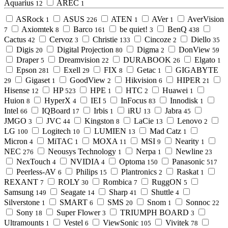
Aquarius
AREC
12
1
ASRock
ASUS
ATEN
AVer
AverVision
1
226
1
1
Axiomtek
Barco
be quiet!
BenQ
7
8
161
3
438
Cactus
Cervoz
Christie
Cincoze
Diello
42
3
133
2
35
Digis
Digital Projection
Digma
DonView
20
80
2
59
Draper
Dreamvision
DURABOOK
Elgato
5
22
26
1
Epson
Exell
FIX
Getac
GIGABYTE
281
29
8
1
Gigaset
GoodView
Hikvision
HIPER
29
1
2
6
21
Hisense
HP
HPE
HTC
Huawei
12
523
1
2
1
Huion
HyperX
IEI
InFocus
Innodisk
8
4
5
83
1
Intel
IQBoard
Irbis
iRU
Jabra
66
17
1
13
45
JMGO
JVC
Kingston
LaCie
Lenovo
3
44
8
13
2
LG
Logitech
LUMIEN
Mad Catz
100
10
13
1
Micron
MiTAC
MOXA
MSI
Nearity
4
1
11
9
1
NEC
Neousys Technology
Nerpa
Newline
276
1
1
23
NexTouch
NVIDIA
Optoma
Panasonic
4
4
150
517
Peerless-AV
Philips
Plantronics
Raskat
6
15
2
1
REXANT
ROLY
Rombica
RuggON
7
30
7
5
Samsung
Seagate
Sharp
Shuttle
149
14
41
4
Silverstone
SMART
SMS
Snom
Sonnoc
1
6
20
1
22
Sony
Super Flower
TRIUMPH BOARD
18
3
3
Ultramounts
Vestel
ViewSonic
Vivitek
1
6
105
78