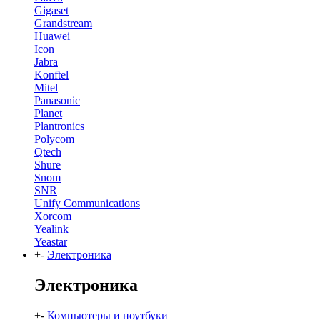
Gigaset
Grandstream
Huawei
Icon
Jabra
Konftel
Mitel
Panasonic
Planet
Plantronics
Polycom
Qtech
Shure
Snom
SNR
Unify Communications
Xorcom
Yealink
Yeastar
+
-
Электроника
Электроника
+
-
Компьютеры и ноутбуки