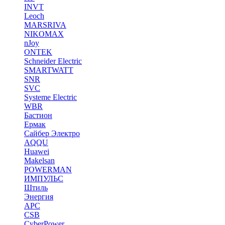
INVT
Leoch
MARSRIVA
NIKOMAX
nJoy
ONTEK
Schneider Electric
SMARTWATT
SNR
SVC
Systeme Electric
WBR
Бастион
Ермак
Сайбер Электро
AQQU
Huawei
Makelsan
POWERMAN
ИМПУЛЬС
Штиль
Энергия
APC
CSB
CyberPower