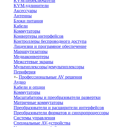
KVM-переключатели
KVM-удлинители
Аксессуары
Антенны
Блоки питания
Кабели
Коммутаторы
Конвертеры интерфейсов
Контроллеры беспроводного доступа
Лицензии и програмное обеспечение
Маршрутизаторы
Медиаконвертеры
Межсетевые экраны
Мультиплексоры/демультиплексоры
Периферия
+
-
Профессиональные AV решения
Аудио
Кабели и опции
Коммутаторы
Масштабаторы и преобразователи развертки
Матричные коммутаторы
Преобразователи и расширители интерфейсов
Преобразователи форматов и синхропроцессоры
Системы управления
Специальные AV-устройства