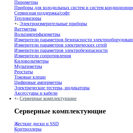
Пирометры
Приборы для холодильных систем и систем кондиционир
Сервисная поддержка/софт
Тепловизоры
+
-
Электроизмерительные приборы
Ваттметры
Вольтамперфазометры
Измерители параметров безопасности электрооборудован
Измерители параметров электрических сетей
Измерители параметров электробезопасности
Измерители сопротивления
Киловольтметры
Мультиметры
Реостаты
Токовые клещи
Цифровые амперметры
Электрические тестеры, индикаторы
Аксессуары и кабели
+
-
Серверные комплектующие
Серверные комплектующие
Жесткие диски и SSD
Контроллеры