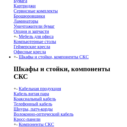
Бумага
Картриджи
Сервисные комплекты
Брошюровщики
Ламинаторы
Уничтожители бумаг
Опции и запчасти
+
-
Мебель для офиса
Компьютерные столы
Геймерские кресла
Офисные кресла
+
-
Шкафы и стойки, компоненты СКС
Шкафы и стойки, компоненты
СКС
+
-
Кабельная продукция
Кабель витая пара
Коаксиальный кабель
Телефонный кабель
Шнуры, патч-корды
Волоконно-оптический кабель
Кросс-панели
+
-
Компоненты СКС