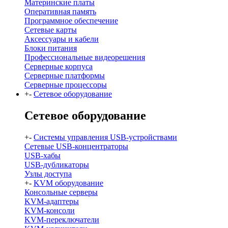
Материнские платы
Оперативная память
Программное обеспечение
Сетевые карты
Аксессуары и кабели
Блоки питания
Профессиональные видеорешения
Серверные корпуса
Серверные платформы
Серверные процессоры
+
-
Сетевое оборудование
Сетевое оборудование
+
-
Системы управления USB-устройствами
Сетевые USB-концентраторы
USB-хабы
USB-дубликаторы
Узлы доступа
+
-
KVM оборудование
Консольные серверы
KVM-адаптеры
KVM-консоли
KVM-переключатели