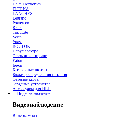
Delta Electronics
ELTENA
LANCHES
Legrand
Powercom
Riello
TrippLite
Vertiv
Yuasa
ВОСТОК
Парус электро
Связь инжиниринг
Eaton
Ippon
Батарейные шкафы
Блоки распределения питания
Сетевые карты
Зарядные устройства
Аксессуары для ИБП
+
-
Видеонаблюдение
Видеонаблюдение
Видеокамеры