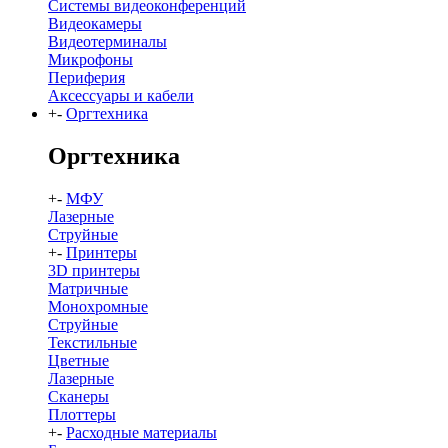
Системы видеоконференций
Видеокамеры
Видеотерминалы
Микрофоны
Периферия
Аксессуары и кабели
+
-
Оргтехника
Оргтехника
+
-
МФУ
Лазерные
Струйные
+
-
Принтеры
3D принтеры
Матричные
Монохромные
Струйные
Текстильные
Цветные
Лазерные
Сканеры
Плоттеры
+
-
Расходные материалы