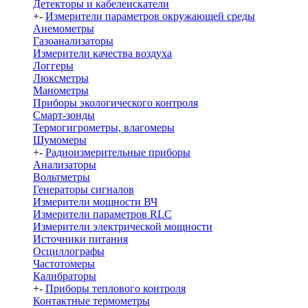
Детекторы и кабелеискатели
+
-
Измерители параметров окружающей среды
Анемометры
Газоанализаторы
Измерители качества воздуха
Логгеры
Люксметры
Манометры
Приборы экологического контроля
Смарт-зонды
Термогигрометры, влагомеры
Шумомеры
+
-
Радиоизмерительные приборы
Анализаторы
Вольтметры
Генераторы сигналов
Измерители мощности ВЧ
Измерители параметров RLC
Измерители электрической мощности
Источники питания
Осциллографы
Частотомеры
Калибраторы
+
-
Приборы теплового контроля
Контактные термометры