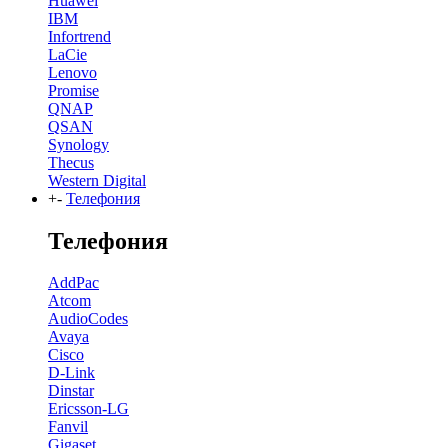
Huawei
IBM
Infortrend
LaCie
Lenovo
Promise
QNAP
QSAN
Synology
Thecus
Western Digital
+
-
Телефония
Телефония
AddPac
Atcom
AudioCodes
Avaya
Cisco
D-Link
Dinstar
Ericsson-LG
Fanvil
Gigaset