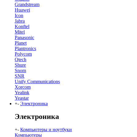
Grandstream
Huawei
Icon
Jabra
Konftel
Mitel
Panasonic
Planet
Plantronics
Polycom
Qtech
Shure
Snom
SNR
Unify Communications
Xorcom
Yealink
Yeastar
+
-
Электроника
Электроника
+
-
Компьютеры и ноутбуки
Компьютеры