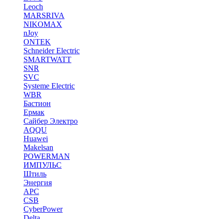
Leoch
MARSRIVA
NIKOMAX
nJoy
ONTEK
Schneider Electric
SMARTWATT
SNR
SVC
Systeme Electric
WBR
Бастион
Ермак
Сайбер Электро
AQQU
Huawei
Makelsan
POWERMAN
ИМПУЛЬС
Штиль
Энергия
APC
CSB
CyberPower
Delta