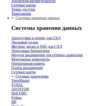
Усилители-распределители
Сетевые карты
Точки доступа
Трансиверы
+
-
Системы хранения данных
Системы хранения данных
Аксессуары и опции для СХД
Дисковые полки
Жесткие диски и SSD для СХД
Ленточные библиотеки
Модули расширения для сетевых хранилищ
Монтажные комплекты
Оперативная память
Платы расширения
Сетевые карты
+
-
Сетевые хранилища
TerraMaster
ZyXEL
ASUSTOR
Dell EMC
Fujitsu
HP