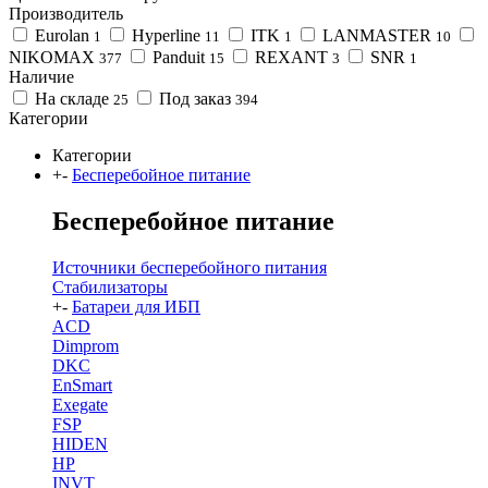
Производитель
Eurolan
Hyperline
ITK
LANMASTER
1
11
1
10
NIKOMAX
Panduit
REXANT
SNR
377
15
3
1
Наличие
На складе
Под заказ
25
394
Категории
Категории
+
-
Бесперебойное питание
Бесперебойное питание
Источники бесперебойного питания
Стабилизаторы
+
-
Батареи для ИБП
ACD
Dimprom
DKC
EnSmart
Exegate
FSP
HIDEN
HP
INVT