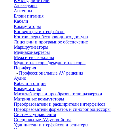
KVM-удлинители
Аксессуары
Антенны
Блоки питания
Кабели
Коммутаторы
Конвертеры интерфейсов
Контроллеры беспроводного доступа
Лицензии и програмное обеспечение
Маршрутизаторы
Медиаконвертеры
Межсетевые экраны
Мультиплексоры/демультиплексоры
Периферия
+
-
Профессиональные AV решения
Аудио
Кабели и опции
Коммутаторы
Масштабаторы и преобразователи развертки
Матричные коммутаторы
Преобразователи и расширители интерфейсов
Преобразователи форматов и синхропроцессоры
Системы управления
Специальные AV-устройства
Удлинители интерфейсов и репитеры