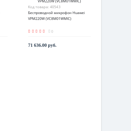
Код товара:
40543
e
Беспроводной микрофон Huawei
VPM220W (VC8M01WMIC)
0
71 636.00 руб.
По запросу