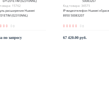
 товара:
15762
Код товара:
34575
уль расширения Huawei
IP-видеотелефон Huawei eSpac
Z01ETIM (02310NNL)
8950 50083207
0
0
а по запросу
67 420.00 руб.
По запросу
По запросу