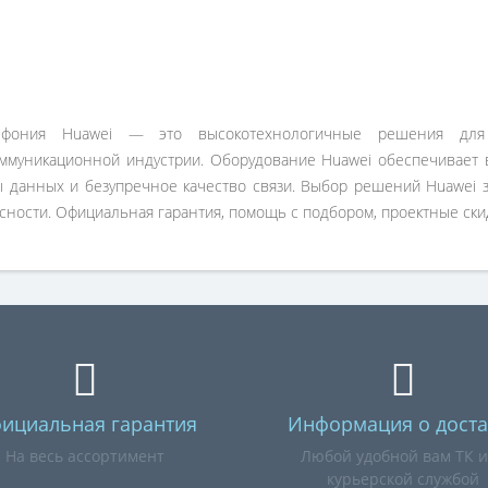
лефония Huawei — это высокотехнологичные решения для
ммуникационной индустрии. Оборудование Huawei обеспечивает
 данных и безупречное качество связи. Выбор решений Huawei з
сности. Официальная гарантия, помощь с подбором, проектные скид
ициальная гарантия
Информация о доста
На весь ассортимент
Любой удобной вам ТК 
курьерской службой