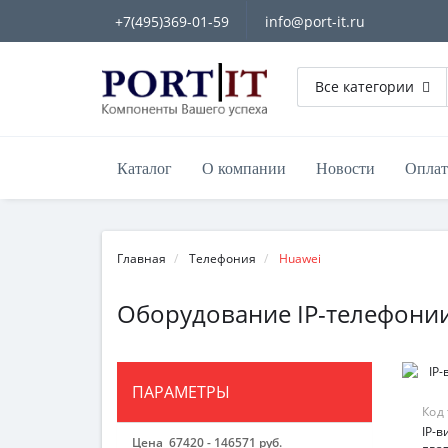
+7(495)369-01-59
info@port-it.ru
Все категории
Каталог
О компании
Новости
Оплат
Главная
Телефония
Huawei
Оборудование IP-телефонии
ПАРАМЕТРЫ
Код
IP-
Цена
67420
-
146571
руб.