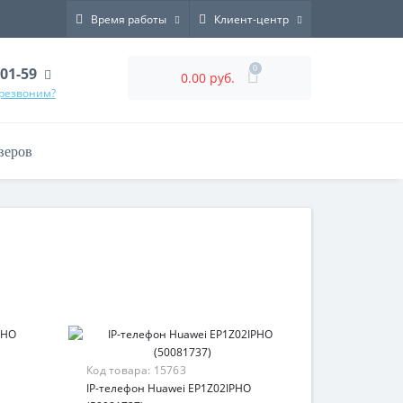
Время работы
Клиент-центр
0
-01-59
0.00 руб.
ерезвоним?
веров
Код товара:
15763
IP-телефон Huawei EP1Z02IPHO