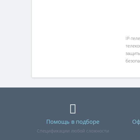
IP-те
телеко
защиты
безопа
Помощь в подборе
Оф
Спецификации любой сложности