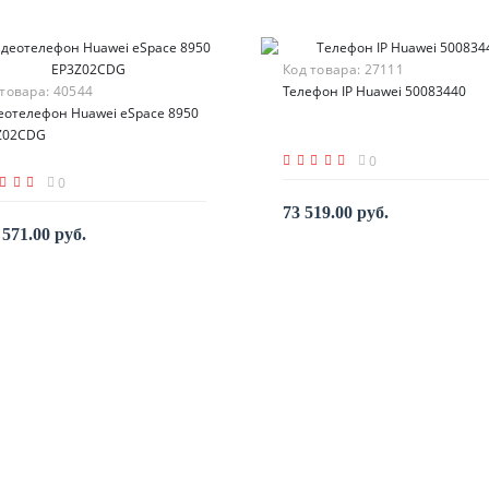
Код товара:
27111
 товара:
40544
Телефон IP Huawei 50083440
еотелефон Huawei eSpace 8950
Z02CDG
0
0
73 519.00 руб.
 571.00 руб.
В корзину
По запросу