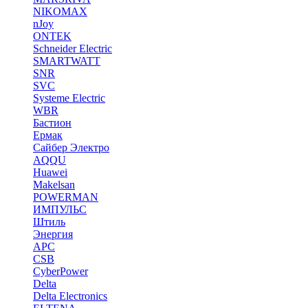
NIKOMAX
nJoy
ONTEK
Schneider Electric
SMARTWATT
SNR
SVC
Systeme Electric
WBR
Бастион
Ермак
Сайбер Электро
AQQU
Huawei
Makelsan
POWERMAN
ИМПУЛЬС
Штиль
Энергия
APC
CSB
CyberPower
Delta
Delta Electronics