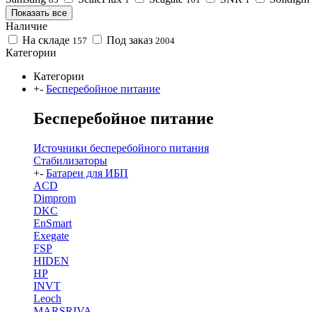
Показать все
Наличие
На складе
Под заказ
157
2004
Категории
Категории
+
-
Бесперебойное питание
Бесперебойное питание
Источники бесперебойного питания
Стабилизаторы
+
-
Батареи для ИБП
ACD
Dimprom
DKC
EnSmart
Exegate
FSP
HIDEN
HP
INVT
Leoch
MARSRIVA