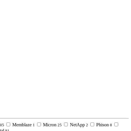
Memblaze
Micron
NetApp
Phison
05
1
25
2
8
tal
81