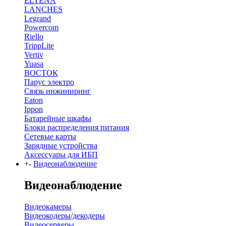
ELTENA
LANCHES
Legrand
Powercom
Riello
TrippLite
Vertiv
Yuasa
ВОСТОК
Парус электро
Связь инжиниринг
Eaton
Ippon
Батарейные шкафы
Блоки распределения питания
Сетевые карты
Зарядные устройства
Аксессуары для ИБП
+
-
Видеонаблюдение
Видеонаблюдение
Видеокамеры
Видеокодеры/декодеры
Видеосерверы