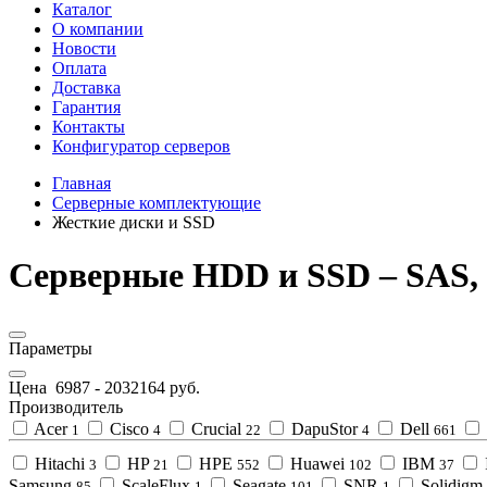
Каталог
О компании
Новости
Оплата
Доставка
Гарантия
Контакты
Конфигуратор серверов
Главная
Серверные комплектующие
Жесткие диски и SSD
Серверные HDD и SSD – SAS
Параметры
Цена
6987
-
2032164
руб.
Производитель
Acer
Cisco
Crucial
DapuStor
Dell
1
4
22
4
661
Hitachi
HP
HPE
Huawei
IBM
3
21
552
102
37
Samsung
ScaleFlux
Seagate
SNR
Solidigm
85
1
101
1