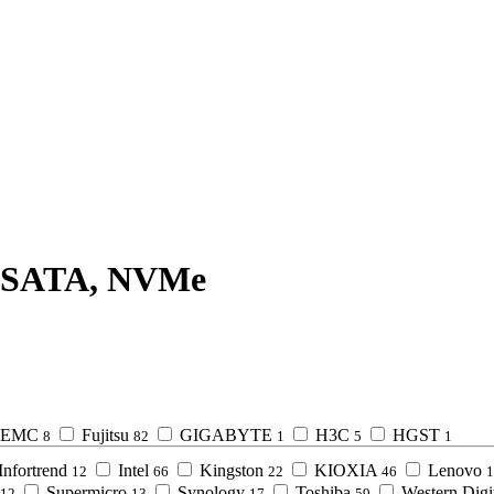
, SATA, NVMe
EMC
Fujitsu
GIGABYTE
H3C
HGST
8
82
1
5
1
Infortrend
Intel
Kingston
KIOXIA
Lenovo
12
66
22
46
1
Supermicro
Synology
Toshiba
Western Digi
12
13
17
59