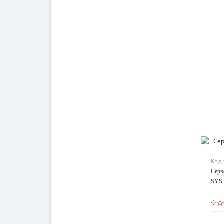
Код
Серв
SYS