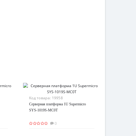
Код товара:
19958
Серверная платформа 1U Supermicro
SYS-1019S-MC0T
0