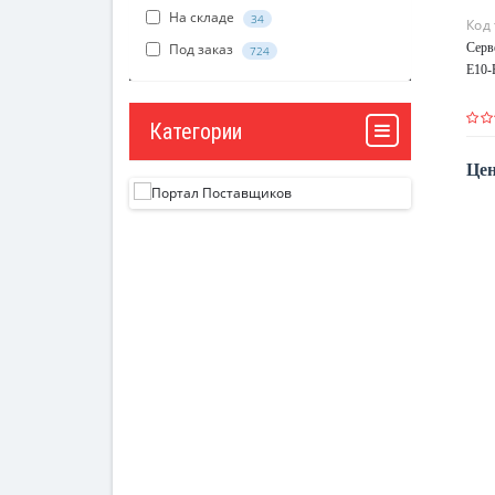
На складе
34
Код
Серв
Под заказ
724
E10-
Категории
Цен