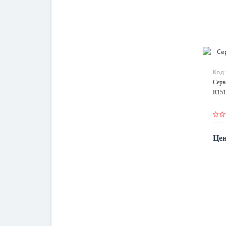
Код
Серв
R151
Цен