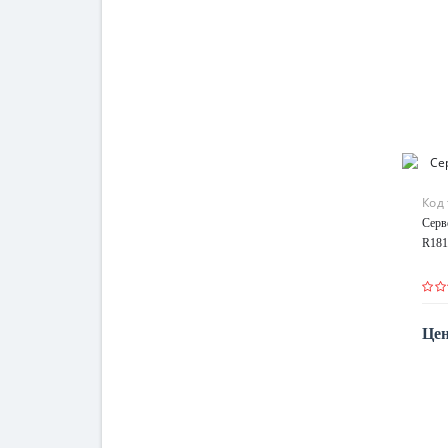
Код
Серв
R181
Цен