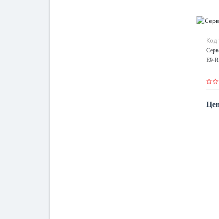
Код
Серв
E9-R
Цен