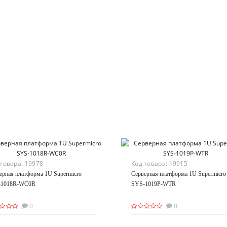
 товара:
19978
Код товара:
19915
ерная платформа 1U Supermicro
Серверная платформа 1U Supermicro
-1018R-WC0R
SYS-1019P-WTR
0
0