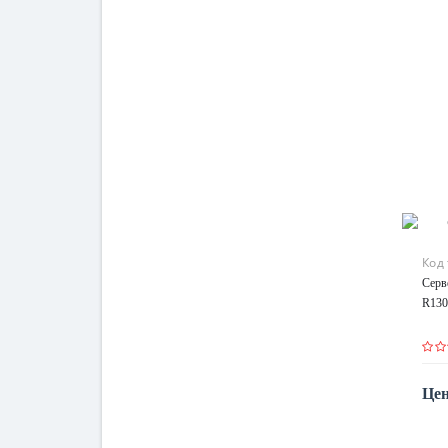
Код
Серв
R13
Цен