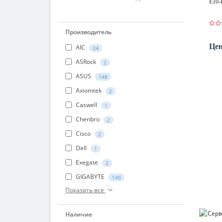
E10-
Производитель
Цен
AIC
24
ASRock
2
ASUS
148
Axiomtek
2
Caswell
1
Chenbro
2
Cisco
2
Dell
1
Exegate
2
GIGABYTE
140
Показать все
Наличие