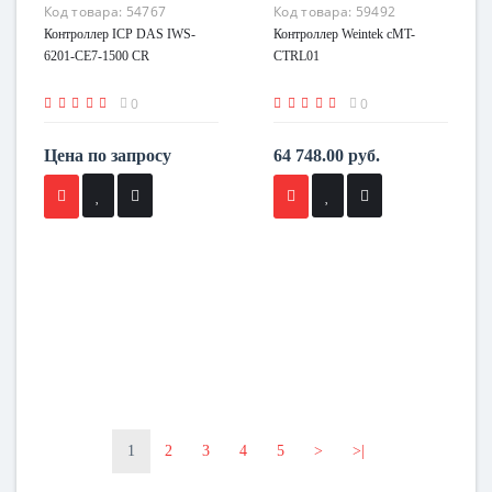
Код товара:
54767
Код товара:
59492
Контроллер ICP DAS IWS-
Контроллер Weintek cMT-
6201-CE7-1500 CR
CTRL01
0
0
Цена по запросу
64 748.00 руб.
1
2
3
4
5
>
>|