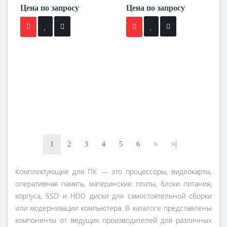
Цена по запросу
Цена по запросу
1
2
3
4
5
6
>
>|
Комплектующие для ПК — это процессоры, видеокарты,
оперативная память, материнские платы, блоки питания,
корпуса, SSD и HDD диски для самостоятельной сборки
или модернизации компьютера. В каталоге представлены
компоненты от ведущих производителей для различных