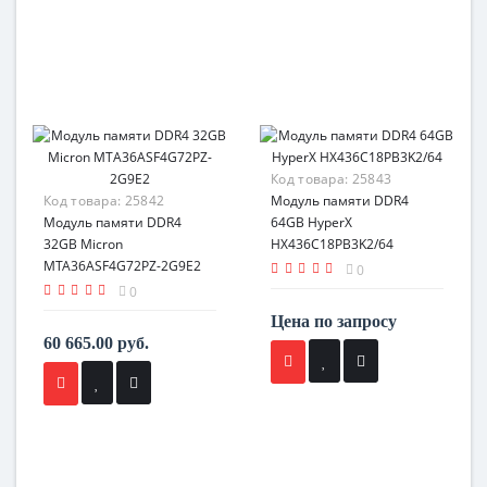
Код товара:
25843
Код товара:
25842
Модуль памяти DDR4
Модуль памяти DDR4
64GB HyperX
32GB Micron
HX436C18PB3K2/64
MTA36ASF4G72PZ-2G9E2
0
0
Цена по запросу
60 665.00 руб.