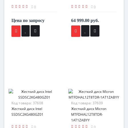
0
0
Цена по запросу
64 999.00 руб.
Код товара:
37608
Код товара:
37609
Жесткий диск Intel
Жесткий диск Micron
SSDSC2KG480GZ01
MTFDHAL12T8TDR-
1AT1ZABYY
0
0