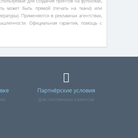
спользуемые для создания принтов на футболках,
чать может быть прямой (печать на ткани) или
ературы). Применяются в рекламных агентствах,
мышленности. Официальная гарантия, помощь с
вке
Партнёрские условия
или
Для постоянных клиентов