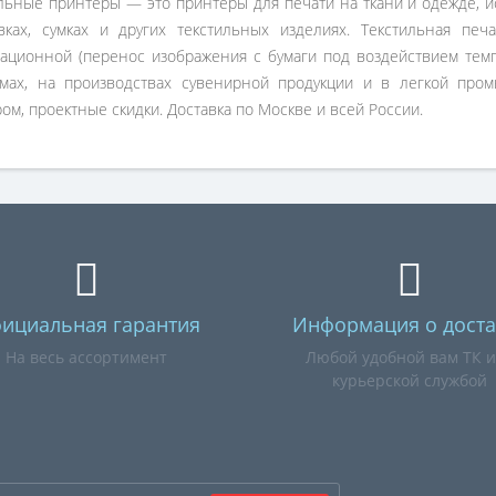
льные принтеры — это принтеры для печати на ткани и одежде, и
вках, сумках и других текстильных изделиях. Текстильная пе
ационной (перенос изображения с бумаги под воздействием темп
умах, на производствах сувенирной продукции и в легкой про
ом, проектные скидки. Доставка по Москве и всей России.
ициальная гарантия
Информация о доста
На весь ассортимент
Любой удобной вам ТК 
курьерской службой