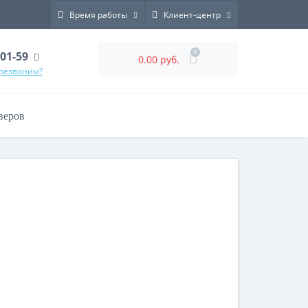
Время работы
Клиент-центр
0
-01-59
0.00 руб.
ерезвоним?
веров