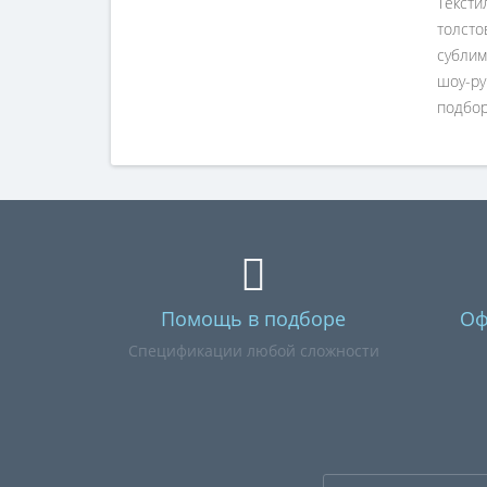
Тексти
толсто
сублим
шоу-р
подбор
Помощь в подборе
Оф
Спецификации любой сложности