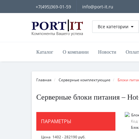
+7(495)369-01-59
info@port-it.ru
Все категории
Каталог
О компании
Новости
Оплат
Главная
Серверные комплектующие
Блоки пита
Серверные блоки питания – Hot
ПАРАМЕТРЫ
Код
Блок
Цена
1402
-
282190
руб.