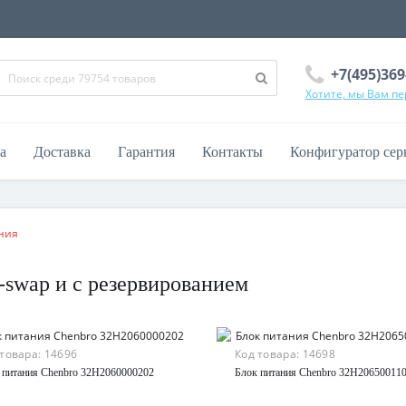
+7(495)369
Хотите, мы Вам п
а
Доставка
Гарантия
Контакты
Конфигуратор сер
ния
-swap и с резервированием
 товара:
14696
Код товара:
14698
 питания Chenbro 32H2060000202
Блок питания Chenbro 32H20650011