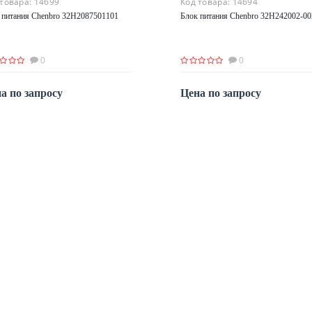
 товара:
14699
Код товара:
14694
 питания Chenbro 32H2087501101
Блок питания Chenbro 32H242002-00
0
0
а по запросу
Цена по запросу
По запросу
По запросу