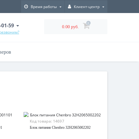
Время работы
Клиент-центр
0
-01-59
0.00 руб.
ерезвоним?
веров
Код товара:
14697
01
Блок питания Chenbro 32H2065002202