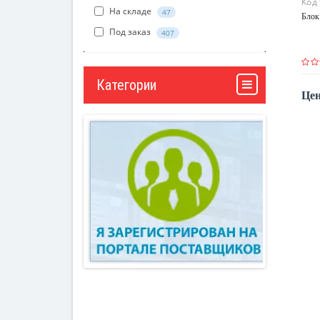
Код
На складе
47
Блок
Под заказ
407
Категории
Цен