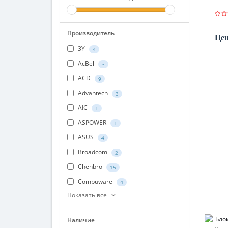
Производитель
Цен
3Y
4
AcBel
3
ACD
9
Advantech
3
AIC
1
ASPOWER
1
ASUS
4
Broadcom
2
Chenbro
15
Compuware
4
Показать все
Наличие