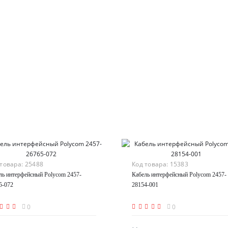
 товара:
25488
Код товара:
15383
ль интерфейсный Polycom 2457-
Кабель интерфейсный Polycom 2457-
5-072
28154-001
0
0