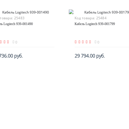
 товара:
25483
Код товара:
25484
ль Logitech 939-001490
Кабель Logitech 939-001799
0
0
736.00 руб.
29 794.00 руб.
В корзину
По запросу