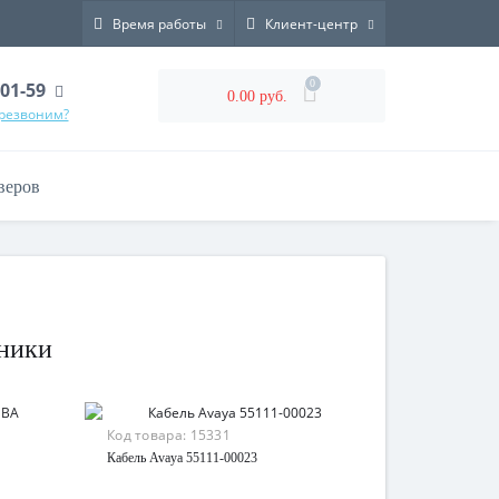
Время работы
Клиент-центр
0
-01-59
0.00 руб.
ерезвоним?
веров
дники
Код товара:
15331
Кабель Avaya 55111-00023