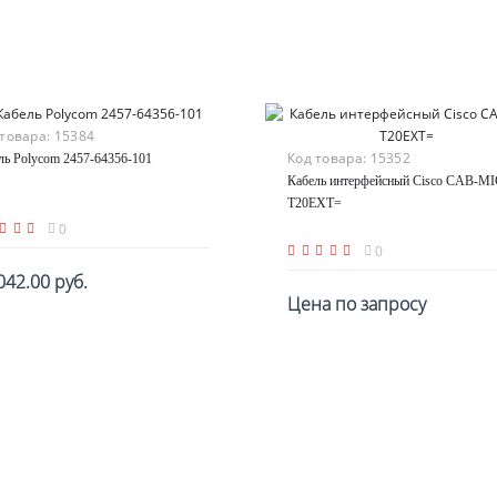
 товара:
15384
Код товара:
15352
ль Polycom 2457-64356-101
Кабель интерфейсный Cisco CAB-MI
T20EXT=
0
0
042.00 руб.
Цена по запросу
В корзину
По запросу