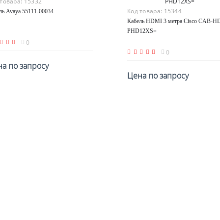
 товара:
15332
Код товара:
15344
ль Avaya 55111-00034
Кабель HDMI 3 метра Cisco CAB-H
PHD12XS=
0
0
а по запросу
Цена по запросу
По запросу
По запросу