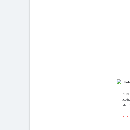
Код
Кабе
2676