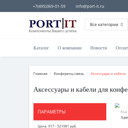
+7(495)369-01-59
info@port-it.ru
Все категории
Каталог
О компании
Новости
Оплат
Главная
Конференц-связь
Аксессуары и кабели
Аксессуары и кабели для конфе
ПАРАМЕТРЫ
Код
Адап
Цена
917
-
521981
руб.