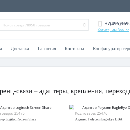
+7(495)369
Хотите, мы Вам п
а
Доставка
Гарантия
Контакты
Конфигуратор сер
ренц-связи – адаптеры, крепления, перехо
 товара:
25475
Код товара:
25476
тер Logitech Screen Share
Адаптер Polycom EagleEye DBA