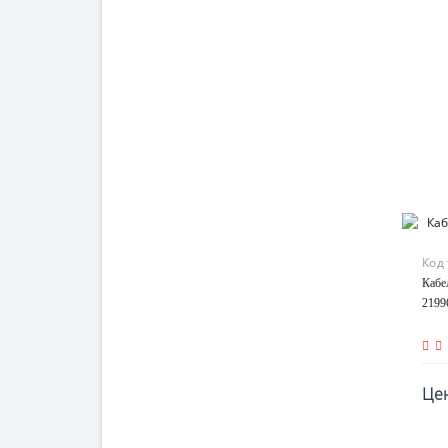
Код
Кабе
2199
Цен